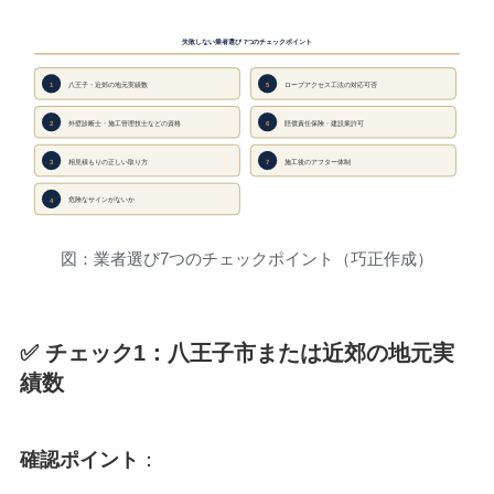
失敗しない業者選び 7つのチェックポイント
八王子・近郊の地元実績数
ロープアクセス工法の対応可否
1
5
外壁診断士・施工管理技士などの資格
賠償責任保険・建設業許可
2
6
相見積もりの正しい取り方
施工後のアフター体制
3
7
危険なサインがないか
4
図：業者選び7つのチェックポイント（巧正作成）
✅ チェック1：八王子市または近郊の地元実
績数
確認ポイント
：