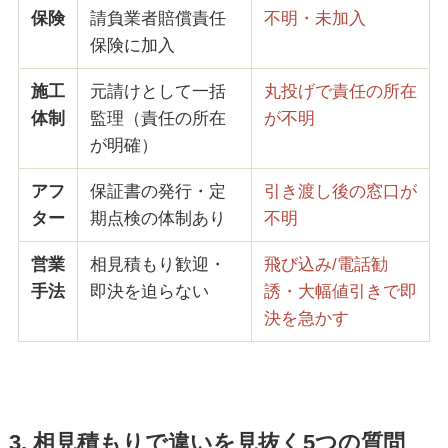
保険
請負業者賠償責任
不明・未加入
保険に加入
施工
元請けとして一括
丸投げで責任の所在
体制
監理（責任の所在
が不明
が明確）
アフ
保証書の発行・定
引き渡し後の窓口が
ター
期点検の体制あり
不明
営業
相見積もり歓迎・
飛び込み/電話勧
手法
即決を迫らない
誘・大幅値引きで即
決を急かす
3. 相見積もりで違いを見抜く5つの質問