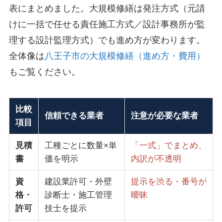
表にまとめました。大規模修繕は発注方式（元請
けに一括で任せる責任施工方式／設計事務所が監
理する設計監理方式）でも進め方が変わります。
全体像は
八王子市の大規模修繕（進め方・費用）
もご覧ください。
比較
信頼できる業者
注意が必要な業者
項目
見積
工種ごとに数量×単
「一式」でまとめ、
書
価を明示
内訳が不透明
資
建設業許可・外壁
提示を渋る・番号が
格・
診断士・施工管理
曖昧
許可
技士を提示