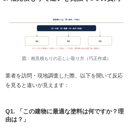
相見積もりは「同一条件」で3社に
同一仕様・同一数量・同一条件で依頼
A社
B社
C社
※コンサルと業者の「出来レース（談合）」に注意。違和感があれば第三者に相談を。
図：相見積もりの正しい取り方（巧正作成）
業者を訪問・現地調査した際、以下を聞いて反応
を見ると違いが見えます：
Q1. 「この建物に最適な塗料は何ですか？理
由は？」