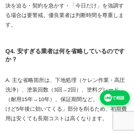
決を迫る・契約を急かす・「今日だけ」を強調す
る場合は要警戒。優良業者は判断時間を尊重しま
す。
Q4. 安すぎる業者は何を省略しているのです
か？
A. 主な省略箇所は、下地処理（ケレン作業・高圧
洗浄）、塗装回数（3回→2回）、塗料グレード
で相談
LINE
（耐用15年→10年）、保証期間など。「見えない
けど5年後に効いてくる」部分を削るため、初期費
用は安くても長期コストは高くなります。