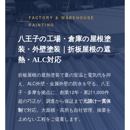
FACTORY & WAREHOUSE
PAINTING
八王子の工場・倉庫の屋根塗
装・外壁塗装｜折板屋根の遮
熱・ALC対応
折板屋根の遮熱塗装で夏の室温と電気代を抑
え、ALC外壁・金属外壁の防水を守る。八王
子・多摩を拠点に、創業12年・累計1,000件
超の巧正が、調査から保証まで
元請け一貫体
で対応。大面積・高所も自社管理、操業を
制
止めない工程をご提案します。