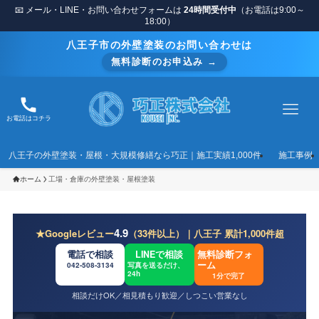
📧 メール・LINE・お問い合わせフォームは
24時間受付中
（お電話は9:00～
18:00）
八王子市の外壁塗装のお問い合わせは
無料診断のお申込み →
お電話はコチラ
八王子の外壁塗装・屋根・大規模修繕なら巧正｜施工実績1,000件
施工事例
ホーム
工場・倉庫の外壁塗装・屋根塗装
4.9
★Googleレビュー
（33件以上）｜八王子 累計1,000件超
電話で相談
LINEで相談
無料診断フォ
ーム
042-508-3134
写真を送るだけ、
24h
1分で完了
相談だけOK／相見積もり歓迎／しつこい営業なし