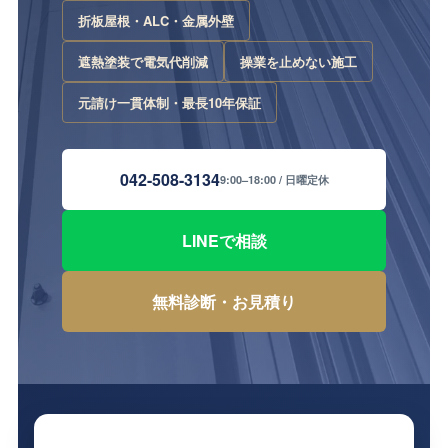
折板屋根・ALC・金属外壁
遮熱塗装で電気代削減
操業を止めない施工
元請け一貫体制・最長10年保証
042-508-3134
9:00–18:00 / 日曜定休
LINEで相談
無料診断・お見積り