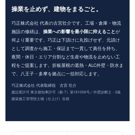
操業を止めず、建物をまるごと。
巧正株式会社 代表の古宮壮介です。工場・倉庫・物流
施設の修繕は、
が
操業への影響を最小限に抑えること
何より重要です。巧正は下請けに丸投げせず、元請け
として調査から施工・保証まで一貫して責任を持ち、
夜間・休日・エリア分割など生産や物流を止めない工
程をご提案します。折板屋根の遮熱・ALC外壁・防水ま
で、八王子・多摩を拠点に一括対応します。
巧正株式会社 代表取締役 古宮 壮介
建設業許可 東京都知事許可（般-7）第161006号／外壁診断士・2級
建築施工管理技士補（仕上げ）在籍