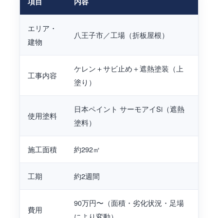
項目
内容
エリア・
八王子市／工場（折板屋根）
建物
ケレン＋サビ止め＋遮熱塗装（上
工事内容
塗り）
日本ペイント サーモアイSi（遮熱
使用塗料
塗料）
施工面積
約292㎡
工期
約2週間
90万円〜（面積・劣化状況・足場
費用
により変動）