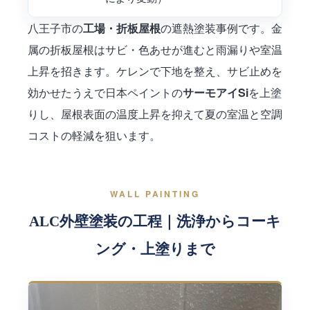
八王子市の
の遮熱塗装事例です。金
工場・折板屋根
属の折板屋根はサビ・色あせが進むと雨漏りや室温
上昇を招きます。ケレンで下地を整え、サビ止めを
効かせたうえで日本ペイントの
を上塗
サーモアイSi
りし、屋根表面の温度上昇を抑えて夏の室温と空調
コストの軽減を狙います。
WALL PAINTING
ALC外壁塗装の工程｜洗浄からコーキ
ング・上塗りまで