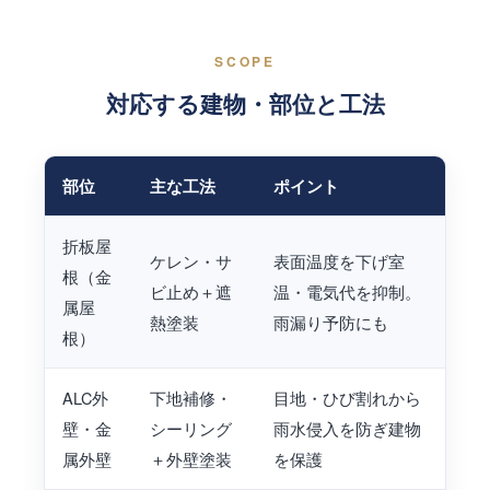
SCOPE
対応する建物・部位と工法
部位
主な工法
ポイント
折板屋
ケレン・サ
表面温度を下げ室
根（金
ビ止め＋遮
温・電気代を抑制。
属屋
熱塗装
雨漏り予防にも
根）
ALC外
下地補修・
目地・ひび割れから
壁・金
シーリング
雨水侵入を防ぎ建物
属外壁
＋外壁塗装
を保護