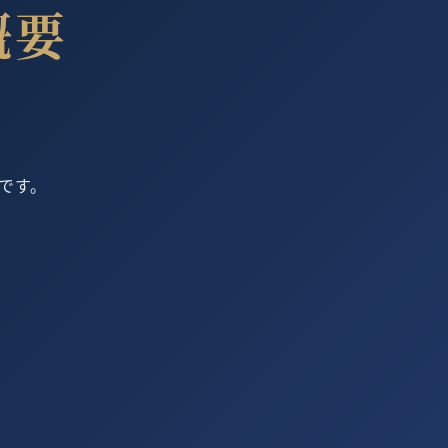
概要
です。