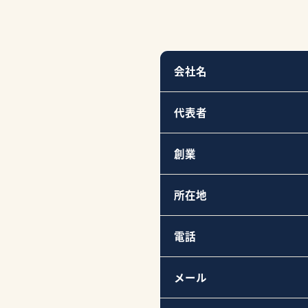
会社名
代表者
創業
所在地
電話
メール