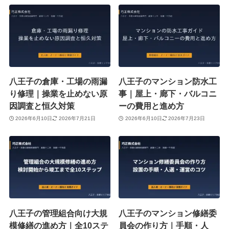
八王子の倉庫・工場の雨漏
八王子のマンション防水工
り修理｜操業を止めない原
事｜屋上・廊下・バルコニ
因調査と恒久対策
ーの費用と進め方
2026年6月10日
2026年7月21日
2026年6月10日
2026年7月23日
八王子の管理組合向け大規
八王子のマンション修繕委
模修繕の進め方｜全10ステ
員会の作り方｜手順・人