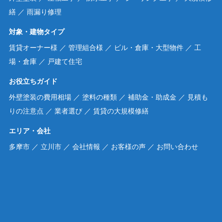
繕
／
雨漏り修理
対象・建物タイプ
賃貸オーナー様
／
管理組合様
／
ビル・倉庫・大型物件
／
工
場・倉庫
／
戸建て住宅
お役立ちガイド
外壁塗装の費用相場
／
塗料の種類
／
補助金・助成金
／
見積も
りの注意点
／
業者選び
／
賃貸の大規模修繕
エリア・会社
多摩市
／
立川市
／
会社情報
／
お客様の声
／
お問い合わせ