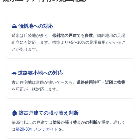
⛰️ 傾斜地への対応
鑓水は丘陵地が多く、
傾斜地の戸建ても多数
。傾斜地用の足場
組立にも対応します。標準より+5〜10%の足場費用がかかるこ
とがあります。
🚗 道路狭小地への対応
古い住宅地は道路が狭いケースも。
道路使用許可・近隣ご挨拶
を巧正が一括対応します。
🏠 築古戸建ての張り替え判断
築35年以上の戸建ては
塗装か張り替えかの判断
が重要。詳しく
は
築20-30年メンテガイド
を。