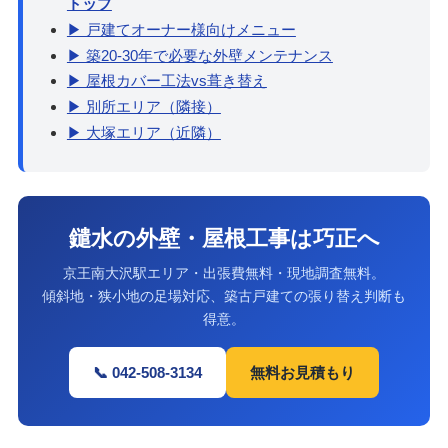
トップ
▶ 戸建てオーナー様向けメニュー
▶ 築20-30年で必要な外壁メンテナンス
▶ 屋根カバー工法vs葺き替え
▶ 別所エリア（隣接）
▶ 大塚エリア（近隣）
鑓水の外壁・屋根工事は巧正へ
京王南大沢駅エリア・出張費無料・現地調査無料。
傾斜地・狭小地の足場対応、築古戸建ての張り替え判断も
得意。
📞 042-508-3134
無料お見積もり