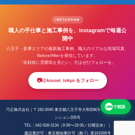
INSTAGRAM
職人の手仕事と施工事例を、Instagramで毎週公
開中
八王子・多摩エリアの最新施工事例、職人のリアルな現場写真、
Before/Afterを発信しています。
「依頼前に雰囲気を見たい」方はぜひフォローを。
📷
@kousei_tokyo をフォロー
で相談
LINE
巧正株式会社｜〒192-0045 東京都八王子市大和田町6-19-8 ウィングマ
ンション205号
TEL：
042-508-3134
（9:00〜18:00／日曜定休）｜
建設業許可：東京都知事許可（般-7）第161006号