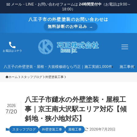
📧 メール・LINE・お問い合わせフォームは
24時間受付中
（お電話は9:00～
18:00）
八王子市の外壁塗装のお問い合わせは
無料診断のお申込み →
お電話はコチラ
八王子の外壁塗装・屋根・大規模修繕なら巧正｜施工実績1,000件
施工事例
ホーム
スタッフブログ
外壁塗装工事
八王子市鑓水の外壁塗装・屋根工
2026
事｜京王南大沢駅エリア対応【傾
7/20
斜地・狭小地対応】
2026年7月20日
スタッフブログ
外壁塗装工事
屋根工事