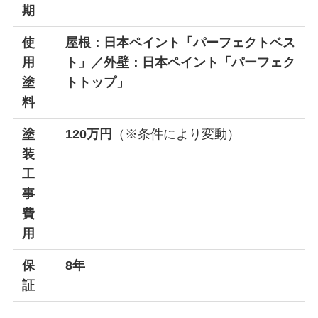
期
使
屋根：日本ペイント「パーフェクトベス
用
ト」／外壁：日本ペイント「パーフェク
塗
トトップ」
料
塗
120万円
（※条件により変動）
装
工
事
費
用
保
8年
証