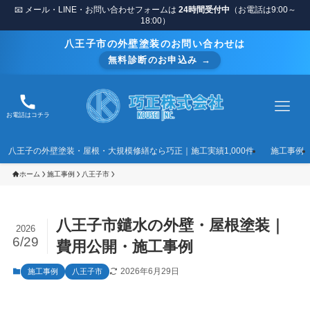
📧 メール・LINE・お問い合わせフォームは
24時間受付中
（お電話は9:00～
18:00）
八王子市の外壁塗装のお問い合わせは
無料診断のお申込み →
お電話はコチラ
八王子の外壁塗装・屋根・大規模修繕なら巧正｜施工実績1,000件
施工事例
ホーム
施工事例
八王子市
八王子市鑓水の外壁・屋根塗装｜
2026
6/29
費用公開・施工事例
2026年6月29日
施工事例
八王子市