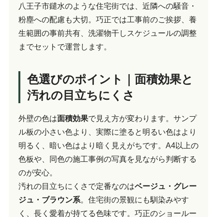
八王子市鑓水のような住宅街では、近隣への騒音・
粉塵への配慮も大切。巧正では工事前のご挨拶、養
生範囲の事前共有、洗濯物干しスケジュールの調整
までセットで運営します。
色選びのポイント｜面積効果と
汚れの目立ちにくさ
外壁の色は
面積効果
で見え方が変わります。サンプ
ル板の小さい色より、実際に塗ると明るい色はより
明るく、暗い色はより暗く見えがちです。A4以上の
色板や、同色の施工事例の写真を見ながら判断する
のが安心。
汚れの目立ちにくさで定番なのは
ベージュ・グレー
ジュ・ブラウン系
。住宅街の景観にも馴染みやす
く、長く愛着が持てる色味です。巧正のショールー