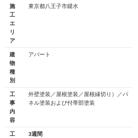
施
東京都八王子市鑓水
工
エ
リ
ア
建
アパート
物
種
別
工
外壁塗装／屋根塗装／屋根縁切り）／パ
事
ネル塗装および付帯部塗装
内
容
工
3週間