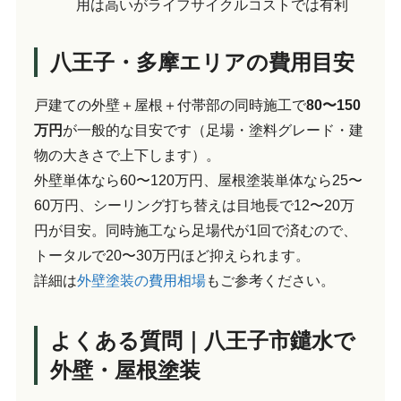
用は高いがライフサイクルコストでは有利
八王子・多摩エリアの費用目安
戸建ての外壁＋屋根＋付帯部の同時施工で
80〜150
万円
が一般的な目安です（足場・塗料グレード・建
物の大きさで上下します）。
外壁単体なら60〜120万円、屋根塗装単体なら25〜
60万円、シーリング打ち替えは目地長で12〜20万
円が目安。同時施工なら足場代が1回で済むので、
トータルで20〜30万円ほど抑えられます。
詳細は
外壁塗装の費用相場
もご参考ください。
よくある質問｜八王子市鑓水で
外壁・屋根塗装