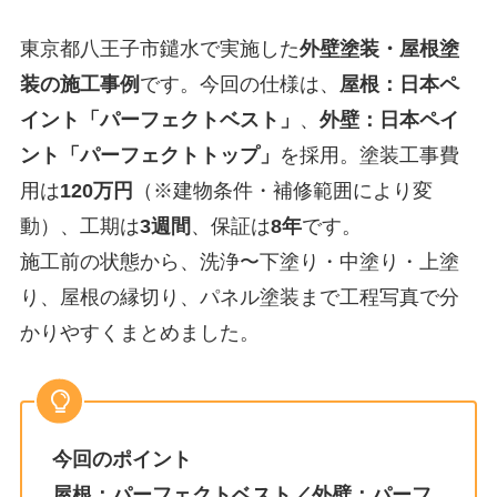
東京都八王子市鑓水で実施した
外壁塗装・屋根塗
装の施工事例
です。今回の仕様は、
屋根：日本ペ
イント「パーフェクトベスト」
、
外壁：日本ペイ
ント「パーフェクトトップ」
を採用。塗装工事費
用は
120万円
（※建物条件・補修範囲により変
動）、工期は
3週間
、保証は
8年
です。
施工前の状態から、洗浄〜下塗り・中塗り・上塗
り、屋根の縁切り、パネル塗装まで工程写真で分
かりやすくまとめました。
今回のポイント
屋根：パーフェクトベスト／外壁：パーフ