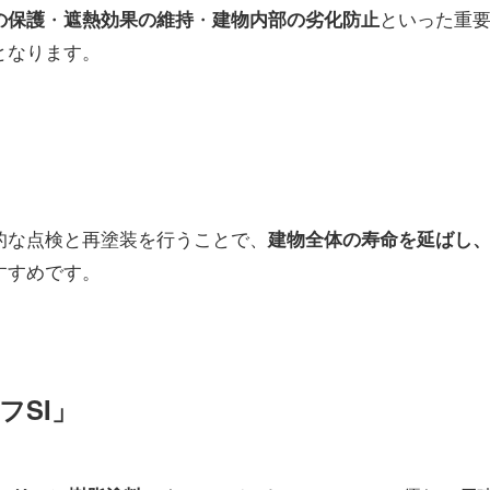
・
・
といった重
の保護
遮熱効果の維持
建物内部の劣化防止
となります。
的な点検と再塗装を行うことで、
建物全体の寿命を延ばし
すすめです。
フSI」