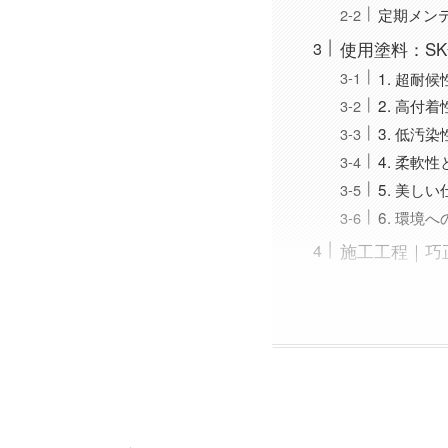
定期メン
使用塗料：S
1. 超耐候
2. 高付着
3. 低汚染
4. 柔軟
5. 美し
6. 環境
施工工程｜巧