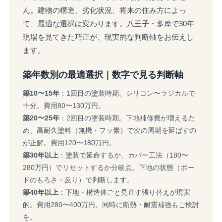
ん。建物の構造、劣化状況、将来の住み方によっ
て、最適な選択は変わります。八王子・多摩で30年
現場を見てきた巧正が、現実的な判断軸をお伝えし
ます。
築年数別の最適選択｜数字で見る判断軸
築10〜15年
：1回目の塗装時期。シリコン〜ラジカルで
十分。費用80〜130万円。
築20〜25年
：2回目の塗装時期。下地補修費が増えるた
め、高耐久塗料（無機・フッ素）で次の周期を延ばすの
が正解。費用120〜180万円。
築30年以上
：塗装で延命するか、カバー工法（180〜
280万円）でリセットするか分岐点。下地の状態（ボー
ドのもろさ・反り）で判断します。
築40年以上
：下地・構造体ごと見直す張り替えが現実
的。費用280〜400万円。同時に断熱・耐震補強もご検討
を。