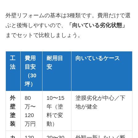
外壁リフォームの基本は3種類です。費用だけで選
ぶと後悔しやすいので、
「向いている劣化状態」
までセットで比較しましょう。
工
費用
耐用目
向いているケース
法
目安
安
（30
坪）
外
80
10〜15
塗膜劣化が中心／下
壁
万〜
年（塗
地が健全
塗
120
料で変
装
万円
動）
カ
120
20〜30
外観一新したい／断