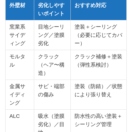
外壁材
劣化しやす
おすすめ対応
いポイント
窯業系
目地シーリ
塗装＋シーリング
サイデ
ング／塗膜
（必要に応じてカバ
ィング
劣化
ー）
モルタ
クラック
クラック補修＋塗装
ル
（ヘア〜構
（弾性系検討）
造）
金属サ
サビ・端部
塗装（防錆）／状態
イディ
の傷み
により張り替え
ング
ALC
吸水（塗膜
防水性の高い塗装＋
劣化）／目
シーリング管理