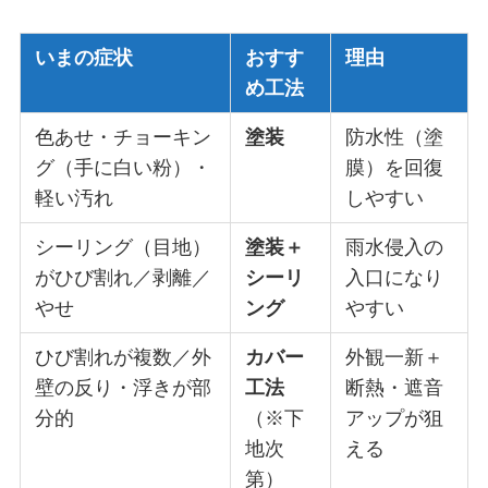
いまの症状
おすす
理由
め工法
色あせ・チョーキン
塗装
防水性（塗
グ（手に白い粉）・
膜）を回復
軽い汚れ
しやすい
シーリング（目地）
塗装＋
雨水侵入の
がひび割れ／剥離／
シーリ
入口になり
やせ
ング
やすい
ひび割れが複数／外
カバー
外観一新＋
壁の反り・浮きが部
工法
断熱・遮音
分的
（※下
アップが狙
地次
える
第）