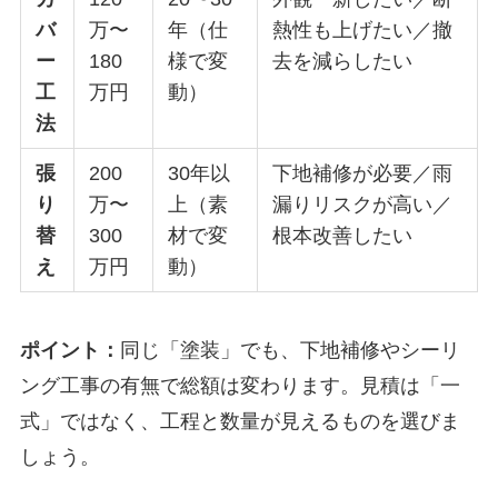
バ
万〜
年（仕
熱性も上げたい／撤
ー
180
様で変
去を減らしたい
工
万円
動）
法
張
200
30年以
下地補修が必要／雨
り
万〜
上（素
漏りリスクが高い／
替
300
材で変
根本改善したい
え
万円
動）
ポイント：
同じ「塗装」でも、下地補修やシーリ
ング工事の有無で総額は変わります。見積は「一
式」ではなく、工程と数量が見えるものを選びま
しょう。