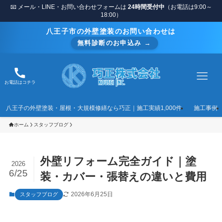
📧 メール・LINE・お問い合わせフォームは
24時間受付中
（お電話は9:00～
18:00）
八王子市の外壁塗装のお問い合わせは
無料診断のお申込み →
お電話はコチラ
八王子の外壁塗装・屋根・大規模修繕なら巧正｜施工実績1,000件
施工事例
ホーム
スタッフブログ
外壁リフォーム完全ガイド｜塗
2026
6/25
装・カバー・張替えの違いと費用
2026年6月25日
スタッフブログ