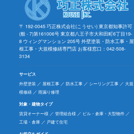
〒 192-0045
巧正株式会社(こうせい)
東京都知事許可
(般 - 7)第161006号
東京都八王子市大和田町6丁目19-
8 ウィングマンション 205号
外壁塗装・防水工事・屋
根工事・大規模修繕専門店
お客様窓口：042-508-
3134
サービス
外壁塗装
／
屋根工事
／
防水工事
／
シーリング工事
／
大規
模修繕
／
雨漏り修理
対象・建物タイプ
賃貸オーナー様
／
管理組合様
／
ビル・倉庫・大型物件
／
工場・倉庫
／
戸建て住宅
お役立ちガイド