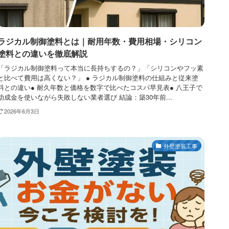
ラジカル制御塗料とは｜耐用年数・費用相場・シリコン
塗料との違いを徹底解説
「ラジカル制御塗料って本当に長持ちするの？」「シリコンやフッ素
と比べて費用は高くない？」 ● ラジカル制御塗料の仕組みと従来塗
料との違い● 耐久年数と価格を数字で比べたコスパ早見表● 八王子で
助成金を使いながら失敗しない業者選び 結論：築30年前...
2026年6月3日
外壁塗装工事